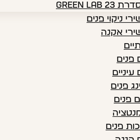
דרת green lab 23
רי ניקוי פנים
ירי אקנה
יים
פנים
עיניים
נג פנים
 פנים
נטציה
ות פנים
 הגנה