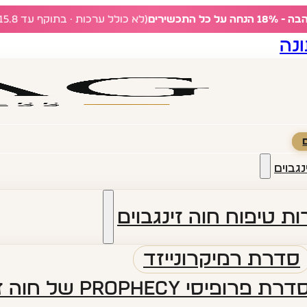
ל כל התכשירים
(לא כולל ערכות · בתוקף עד 15.8)
נה
נגבוים
ת טיפוח חוה זינגבוים
סדרת רמיקרונייזד
דרת פרופיסי PROPHECY של חוה זינגבוים