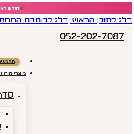
חודש האהבה - 18% הנחה ע
דלג לתוכן הראשי
דלג לכותרת התחתו
052-202-7087
מבצעים
מוצרי חוה זי
סדרו
ס