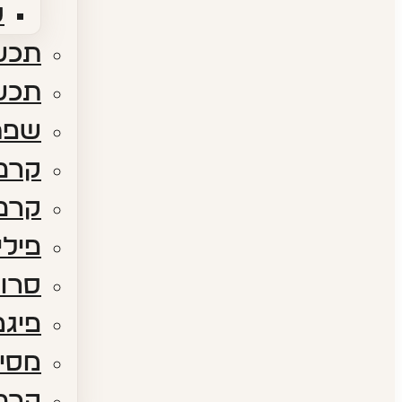
ס
תכשי
תכש
שפת
קרם 
קרם 
פילי
סרום
פיגמ
מסיכ
קרם