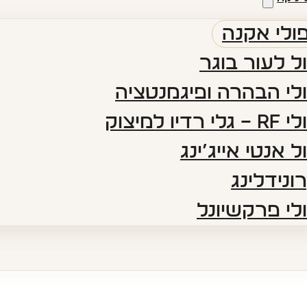
ולי אקנה
ל לעור בוגר
לי הבהרה ופיגמנטציה​
 רדיו למיצוק
ל אנטי אייג’ינג​
ונידלינג
לי פרקשיונל​