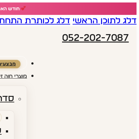
חודש האהבה - 18% הנחה ע
דלג לתוכן הראשי
דלג לכותרת התחתו
052-202-7087
מבצעים
מוצרי חוה זי
סדרו
ס