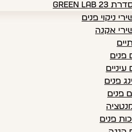
דרת green lab 23
רי ניקוי פנים
ירי אקנה
יים
פנים
עיניים
נג פנים
 פנים
נטציה
ות פנים
 הגנה