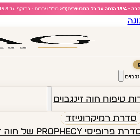
ל כל התכשירים
(לא כולל ערכות · בתוקף עד 15.8)
נה
נגבוים
ת טיפוח חוה זינגבוים
סדרת רמיקרונייזד
דרת פרופיסי PROPHECY של חוה זינגבוים