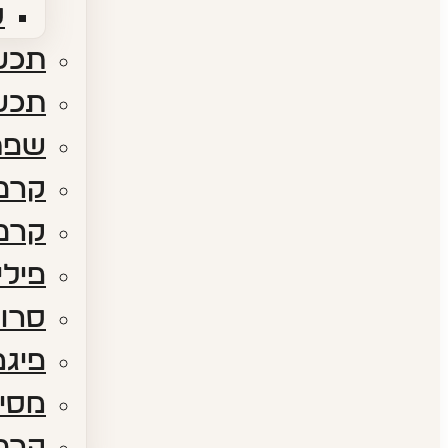
ס
תכשי
תכש
שפת
קרם 
קרם 
פילי
סרום
פיגמ
מסיכ
קרם