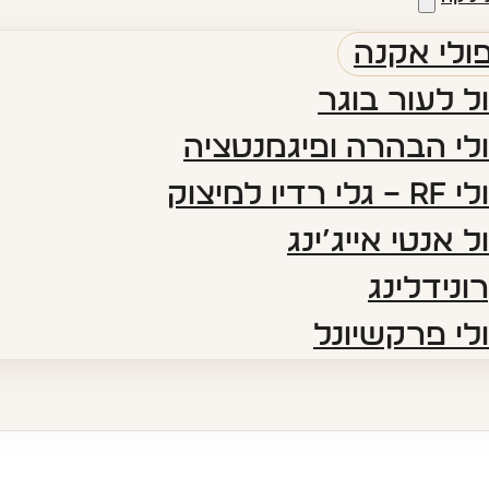
ולי אקנה
ל לעור בוגר
לי הבהרה ופיגמנטציה​
 רדיו למיצוק
ל אנטי אייג’ינג​
ונידלינג
לי פרקשיונל​