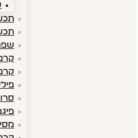
ס
תכשי
תכש
שפת
קרם 
קרם 
פילי
סרום
פיגמ
מסיכ
קרם