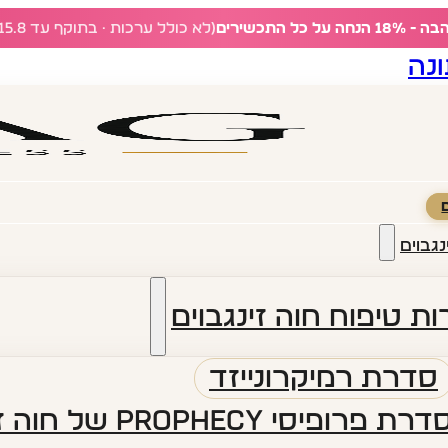
ל כל התכשירים
(לא כולל ערכות · בתוקף עד 15.8)
נה
נגבוים
ת טיפוח חוה זינגבוים
סדרת רמיקרונייזד
דרת פרופיסי PROPHECY של חוה זינגבוים