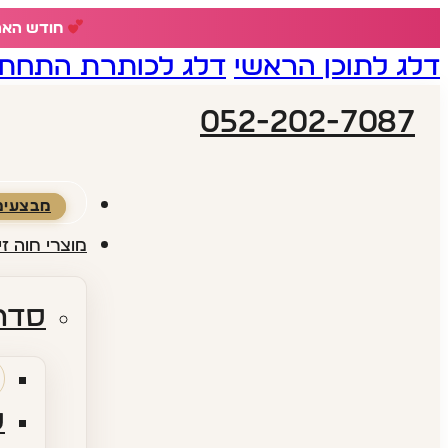
חודש האהבה - 18% הנחה ע
דלג לתוכן הראשי
דלג לכותרת התחתו
052-202-7087
מבצעים
מוצרי חוה זי
סדרו
ס