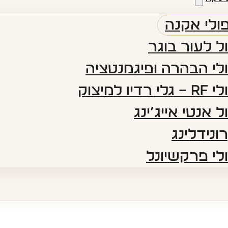
ולי אקנה
ל לעור בוגר
לי הבהרה ופיגמנטציה​
 רדיו למיצוק
ל אנטי אייג’ינג​
ונידלינג
לי פרקשיונל​