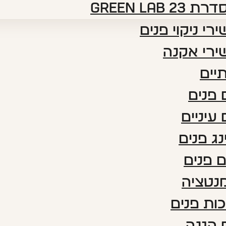
דרת green lab 23
רי ניקוי פנים
ירי אקנה
יים
פנים
עיניים
נג פנים
 פנים
נטציה
ות פנים
 הגנה