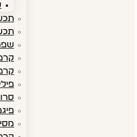
ס
תכשי
תכש
שפת
קרם 
קרם 
פילי
סרום
פיגמ
מסיכ
קרם