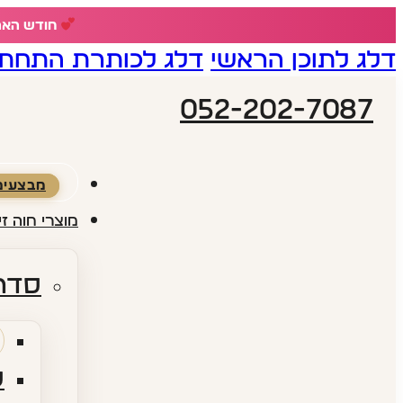
חודש האהבה - 18% הנחה ע
דלג לתוכן הראשי
דלג לכותרת התחתו
052-202-7087
מבצעים
מוצרי חוה זי
סדרו
ס