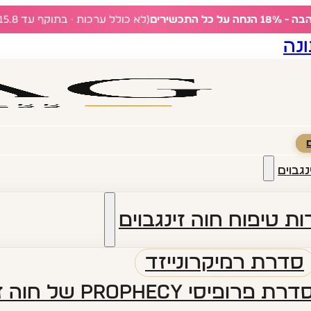
ל כל התכשירים
(לא כולל ערכות · בתוקף עד 15.8)
נה
נגבוים
ת טיפוח חוה זינגבוים
סדרת רמיקרונייזד
דרת פרופיסי PROPHECY של חוה זינגבוים