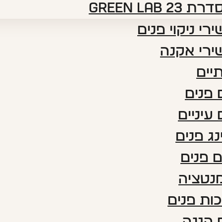
דרת green lab 23
רי ניקוי פנים
ירי אקנה
יים
פנים
עיניים
נג פנים
 פנים
נטציה
ות פנים
 הגנה