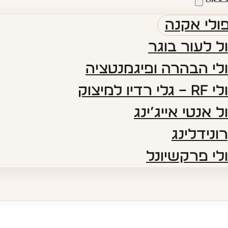
ולי אקנה
ל לעור בוגר
לי הבהרה ופיגמנטציה​
 רדיו למיצוק
ל אנטי אייג’ינג​
ונידלינג
לי פרקשיונל​