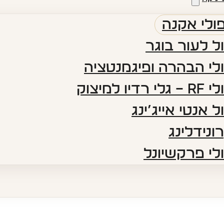
ולי אקנה
ל לעור בוגר
לי הבהרה ופיגמנטציה​
 רדיו למיצוק
ל אנטי אייג’ינג​
ונידלינג
לי פרקשיונל​