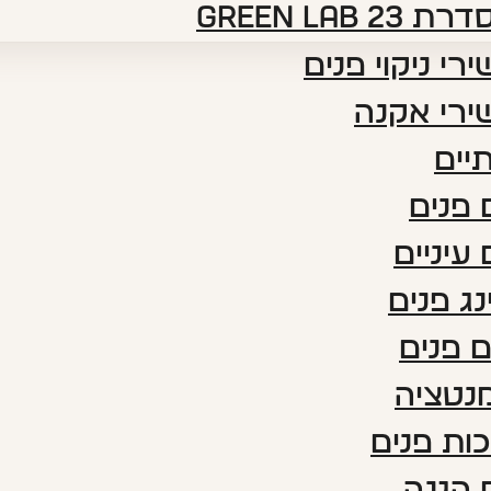
דרת green lab 23
רי ניקוי פנים
ירי אקנה
יים
פנים
עיניים
נג פנים
 פנים
נטציה
ות פנים
 הגנה