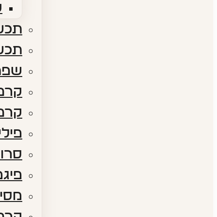
ס
תכשי
תכש
שפת
קרם 
קרם 
פילי
סרום
פיגמ
מסיכ
קרם