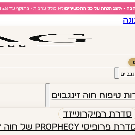
ל כל התכשירים
(לא כולל ערכות · בתוקף עד 15.8)
נה
נגבוים
ת טיפוח חוה זינגבוים
סדרת רמיקרונייזד
דרת פרופיסי PROPHECY של חוה זינגבוים