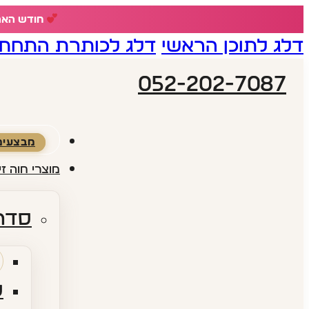
חודש האהבה - 18% הנחה ע
דלג לתוכן הראשי
דלג לכותרת התחתו
052-202-7087
מבצעים
מוצרי חוה זי
סדרו
ס