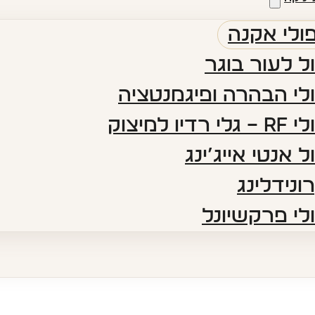
ולי אקנה
ל לעור בוגר
לי הבהרה ופיגמנטציה​
 רדיו למיצוק
ל אנטי אייג’ינג​
ונידלינג
לי פרקשיונל​