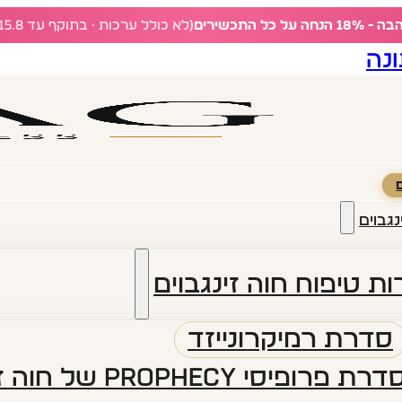
ל כל התכשירים
(לא כולל ערכות · בתוקף עד 15.8)
נה
נגבוים
ת טיפוח חוה זינגבוים
סדרת רמיקרונייזד
דרת פרופיסי PROPHECY של חוה זינגבוים