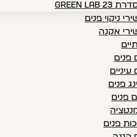
דרת green lab 23
רי ניקוי פנים
ירי אקנה
יים
פנים
עיניים
נג פנים
 פנים
נטציה
ות פנים
 הגנה