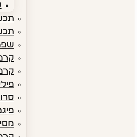
ס
תכשי
תכש
שפת
קרם 
קרם 
פילי
סרום
פיגמ
מסיכ
קרם