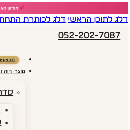
חודש האהבה - 18% הנחה ע
דלג לתוכן הראשי
דלג לכותרת התחתו
052-202-7087
מבצעים
מוצרי חוה זי
סדרו
ס