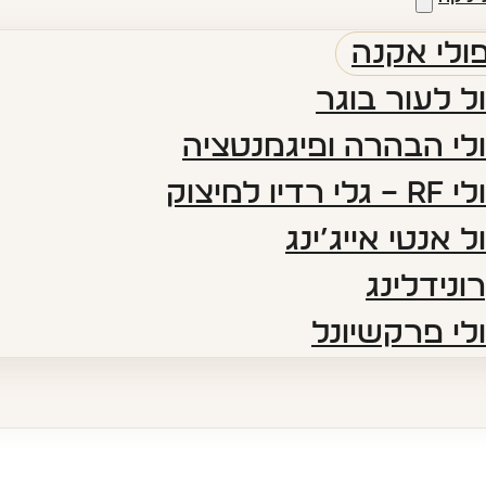
ולי אקנה
ל לעור בוגר
לי הבהרה ופיגמנטציה​
 רדיו למיצוק
ל אנטי אייג’ינג​
ונידלינג
לי פרקשיונל​