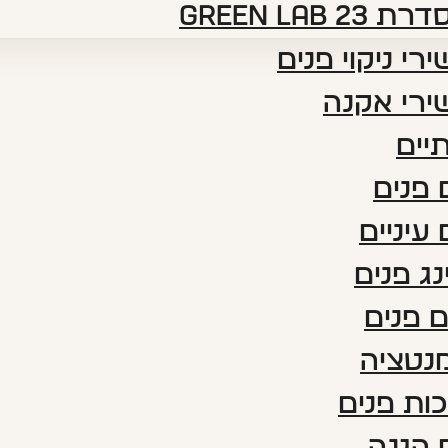
דרת green lab 23
רי ניקוי פנים
ירי אקנה
יים
פנים
עיניים
נג פנים
 פנים
נטציה
ות פנים
 הגנה