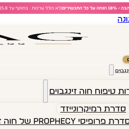
ל כל התכשירים
(לא כולל ערכות · בתוקף עד 15.8)
נה
נגבוים
ת טיפוח חוה זינגבוים
סדרת רמיקרונייזד
דרת פרופיסי PROPHECY של חוה זינגבוים