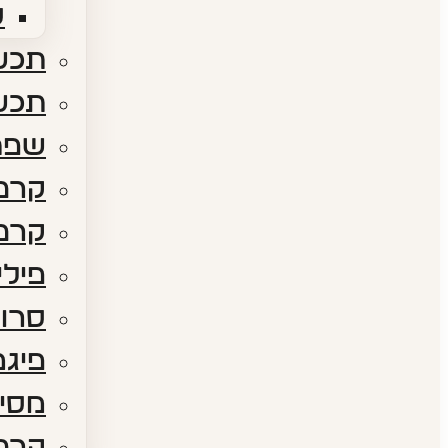
ס
תכשי
תכש
שפת
קרם 
קרם 
פילי
סרום
פיגמ
מסיכ
קרם