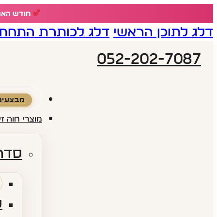
חודש האהבה - 18% הנחה ע
דלג לתוכן הראשי
דלג לכותרת התחתו
052-202-7087
מבצעים
מוצרי חוה זי
סדרו
ס