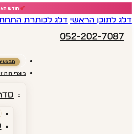
חודש האהבה - 18% הנחה ע
דלג לתוכן הראשי
דלג לכותרת התחתו
052-202-7087
מבצעים
מוצרי חוה זי
סדרו
ס