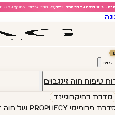
ל כל התכשירים
(לא כולל ערכות · בתוקף עד 15.8)
נה
נגבוים
ת טיפוח חוה זינגבוים
סדרת רמיקרונייזד
דרת פרופיסי PROPHECY של חוה זינגבוים