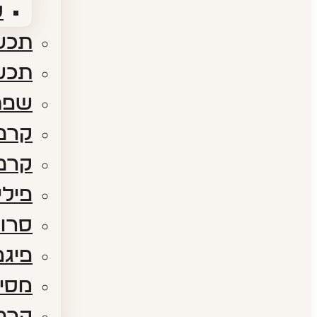
ס
תכשי
תכש
שפת
קרם 
קרם 
פילי
סרום
פיגמ
מסיכ
קרם