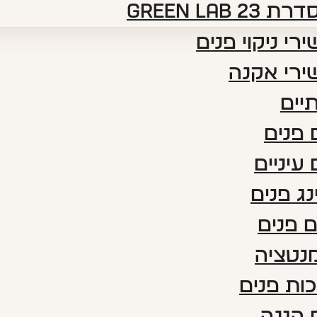
דרת green lab 23
רי ניקוי פנים
ירי אקנה
יים
פנים
עיניים
נג פנים
 פנים
נטציה
ות פנים
 הגנה