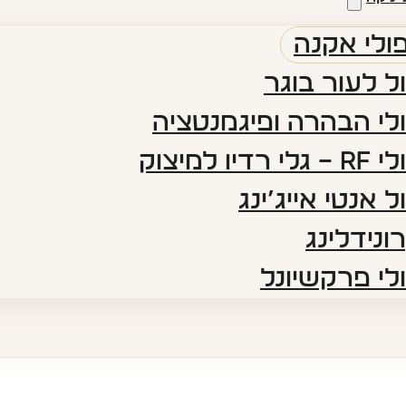
ולי אקנה
ל לעור בוגר
לי הבהרה ופיגמנטציה​
 רדיו למיצוק
ל אנטי אייג’ינג​
ונידלינג
לי פרקשיונל​